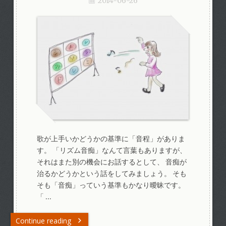
2014-06-26
歌が上手いかどうかの基準に「音程」がありま
す。 「リズム音痴」なんて言葉もありますが、
それはまた別の機会にお話するとして、 音痴が
治るかどうかという話をしてみましょう。 そも
そも「音痴」っていう基準もかなり曖昧です。
「 …
Continue reading