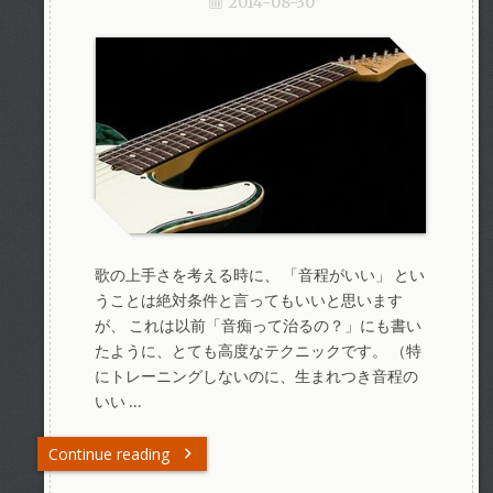
2014-08-30
歌の上手さを考える時に、 「音程がいい」 とい
うことは絶対条件と言ってもいいと思います
が、 これは以前「音痴って治るの？」にも書い
たように、とても高度なテクニックです。 （特
にトレーニングしないのに、生まれつき音程の
いい …
Continue reading