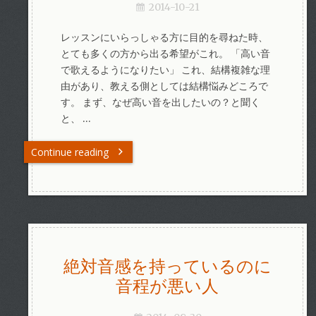
2014-10-21
レッスンにいらっしゃる方に目的を尋ねた時、
とても多くの方から出る希望がこれ。 「高い音
で歌えるようになりたい」 これ、結構複雑な理
由があり、教える側としては結構悩みどころで
す。 まず、なぜ高い音を出したいの？と聞く
と、 …
Continue reading
絶対音感を持っているのに
音程が悪い人