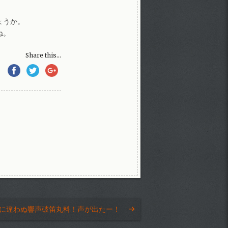
ょうか。
ね。
Share this...
に違わぬ響声破笛丸料！声が出たー！