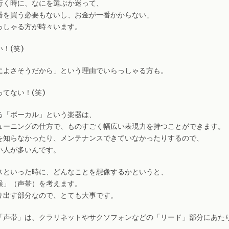
行く時に、なにを選ぶか迷って、
器を買う必要もないし、お金が一番かからない」
っしゃる方が時々います。
！(笑)
によさそうだから」という理由でいらっしゃる方も。
てない！(笑)
る「ボーカル」という楽器は、
ューニングの仕方で、ものすごく幅広い表現力を持つことができます。
を知らなかったり、メンテナンスできていなかったりするので、
い人が多いんです。
スといった時に、どんなことを想像するかというと、
喉」（声帯）を考えます。
り出す部分なので、とても大事です。
「声帯」は、クラリネットやサクソフォンなどの「リード」部分にあた