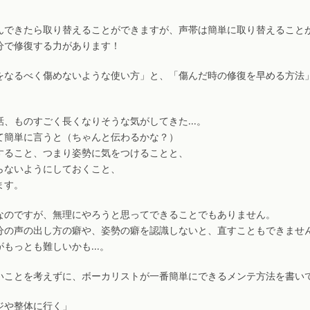
んできたら取り替えることができますが、声帯は簡単に取り替えること
分で修復する力があります！
をなるべく傷めないような使い方」と、「傷んだ時の修復を早める方法
話、ものすごく長くなりそうな気がしてきた…。
て簡単に言うと（ちゃんと伝わるかな？）
すること、つまり姿勢に気をつけることと、
らないようにしておくこと、
ます。
なのですが、無理にやろうと思ってできることでもありません。
分の声の出し方の癖や、姿勢の癖を認識しないと、直すこともできませ
がもっとも難しいかも…。
いことを考えずに、ボーカリストが一番簡単にできるメンテ方法を書い
ジや整体に行く」