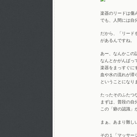
楽器のリードは傷
でも、人間には自
だから、「リード
があるんですね。
あー、なんかこの
なんとかがんばっ
楽器をまっすぐに
血や水の流れが滞
ということになり
たったそのふたつ
まずは、普段の自
この「癖の認識」
まぁ、あまり難し
その１「マッサー