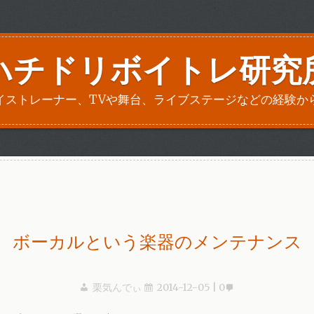
ハチドリボイトレ研究
イストレーナー、TVや舞台、ライブステージなどの経験か
ボーカルという楽器のメンテナンス
栗気んでぃ
2014-12-05
0