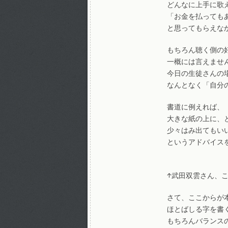
どんなに上手に歌
「お金を払っても
と思ってもらえな
もちろん聴く側の
一概には言えませ
今日の生徒さんの
なんとなく「自分
書道に例えれば、
大きな紙の上に、
少々はみ出てもい
というアドバイス
↑武田双雲さん、
さて、ここからが
ほとばしる字を書
もちろんバランス