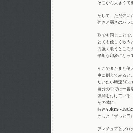
そこから大きくて
そして、ただ強い
強さと弱さのバラ
歌でも同じことで
とても優しく歌う
力強く歌うところ
平坦な印象になっ
そこでまたまた例
車に例えてみると
だいたい時速30k
自分の中では一番
強弱を付けている
その隣に、
時速40km〜18
きっと「ずっと同
アマチュアとプロ