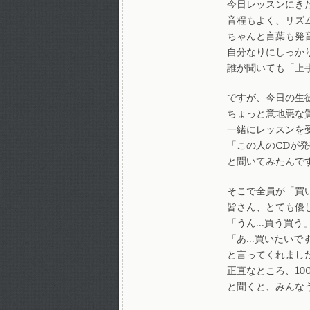
今日レッスンにき
音程もよく、リズ
ちゃんと言葉も発
自分なりにしっか
誰が聞いても「上
ですが、今日の生
ちょっと意地悪な
一緒にレッスンを
「この人のCDが
と聞いてみたんで
そこで全員が「買
皆さん、とても優
「うん…買う買う
「あ…買いたいで
と言ってくれまし
正直なところ、10
と聞くと、みんな