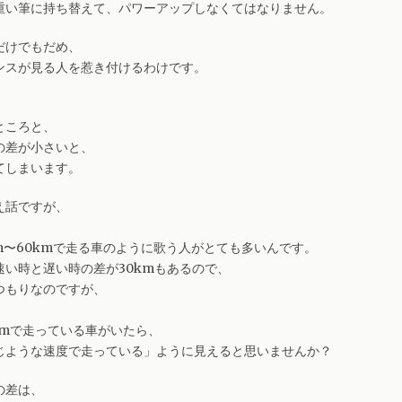
重い筆に持ち替えて、パワーアップしなくてはなりません。
だけでもだめ、
ンスが見る人を惹き付けるわけです。
、
ところと、
の差が小さいと、
てしまいます。
え話ですが、
、
m〜60kmで走る車のように歌う人がとても多いんです。
速い時と遅い時の差が30kmもあるので、
つもりなのですが、
0kmで走っている車がいたら、
じような速度で走っている」ように見えると思いませんか？
の差は、