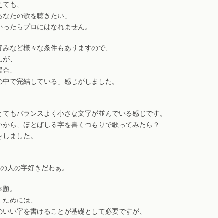
えても、
あなたの歌を聴きたい」
かったらプロにはなれません。
好みなど様々な条件もありますので、
んが、
場合、
の中で完結している」感じがしました。
とてもバランスよく小さな文字が並んでいる感じです。
いから、ほとばしる字を書くつもりで歌ってみたら？
をしました。
この人の字好きだわぁ。
本題。
くためには、
のいい字を書けることが基礎として必要ですが、