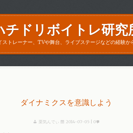
ハチドリボイトレ研究
イストレーナー、TVや舞台、ライブステージなどの経験か
ダイナミクスを意識しよう
栗気んでぃ
2014-07-05
0